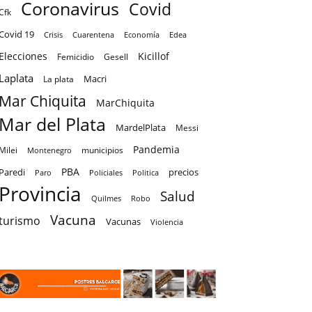
Coronavirus
Covid
Cfk
Covid 19
Crisis
Cuarentena
Economía
Edea
Elecciones
Kicillof
Femicidio
Gesell
Laplata
Macri
La plata
Mar Chiquita
MarChiquita
Mar del Plata
MardelPlata
Messi
Pandemia
Milei
Montenegro
municipios
PBA
Paredi
precios
Paro
Policiales
Politica
Provincia
Salud
Quilmes
Robo
Vacuna
turismo
Vacunas
Violencia