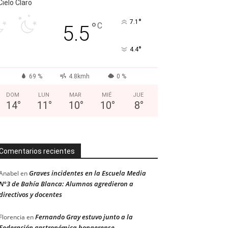
Cielo Claro
°
7.1
°
C
5.5
°
4.4
69 %
4.8kmh
0 %
DOM
LUN
MAR
MIÉ
JUE
14
°
11
°
10
°
10
°
8
°
Comentarios recientes
Graves incidentes en la Escuela Media
Anabel
en
N°3 de Bahía Blanca: Alumnos agredieron a
directivos y docentes
Fernando Gray estuvo junto a la
Florencia
en
Federación gastronómica bonaerense