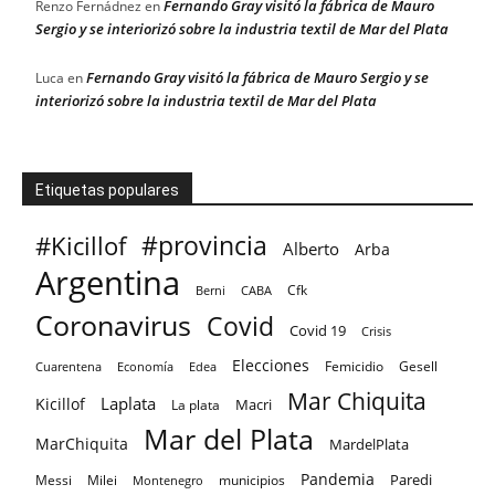
Fernando Gray visitó la fábrica de Mauro
Renzo Fernádnez
en
Sergio y se interiorizó sobre la industria textil de Mar del Plata
Fernando Gray visitó la fábrica de Mauro Sergio y se
Luca
en
interiorizó sobre la industria textil de Mar del Plata
Etiquetas populares
#provincia
#Kicillof
Alberto
Arba
Argentina
Cfk
CABA
Berni
Coronavirus
Covid
Covid 19
Crisis
Elecciones
Femicidio
Gesell
Cuarentena
Economía
Edea
Mar Chiquita
Laplata
Kicillof
Macri
La plata
Mar del Plata
MarChiquita
MardelPlata
Pandemia
Paredi
Messi
Milei
Montenegro
municipios