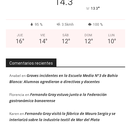
14.3
°
13.3
95 %
3.5kmh
100 %
JUE
VIE
SÁB
DOM
LUN
16
°
14
°
12
°
12
°
10
°
Comentarios recientes
Graves incidentes en la Escuela Media N°3 de Bahía
Anabel
en
Blanca: Alumnos agredieron a directivos y docentes
Fernando Gray estuvo junto a la Federación
Florencia
en
gastronómica bonaerense
Fernando Gray visitó la fábrica de Mauro Sergio y se
Karen
en
interiorizó sobre la industria textil de Mar del Plata