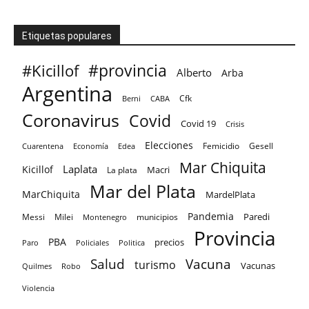
Etiquetas populares
#provincia
#Kicillof
Alberto
Arba
Argentina
Cfk
CABA
Berni
Coronavirus
Covid
Covid 19
Crisis
Elecciones
Femicidio
Gesell
Cuarentena
Economía
Edea
Mar Chiquita
Laplata
Kicillof
Macri
La plata
Mar del Plata
MarChiquita
MardelPlata
Pandemia
Paredi
Messi
Milei
Montenegro
municipios
Provincia
PBA
precios
Paro
Policiales
Politica
Salud
Vacuna
turismo
Vacunas
Quilmes
Robo
Violencia