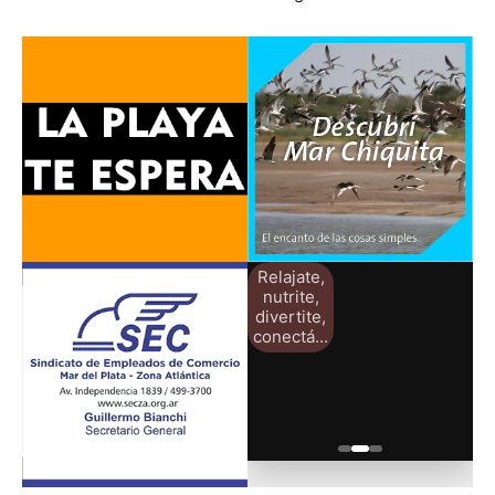
Relajate,
nutrite,
divertite,
conectá...