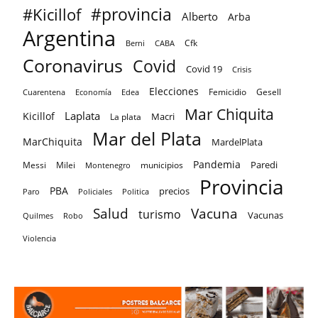
#provincia
#Kicillof
Alberto
Arba
Argentina
Cfk
CABA
Berni
Coronavirus
Covid
Covid 19
Crisis
Elecciones
Femicidio
Gesell
Cuarentena
Economía
Edea
Mar Chiquita
Laplata
Kicillof
Macri
La plata
Mar del Plata
MarChiquita
MardelPlata
Pandemia
Paredi
Messi
Milei
Montenegro
municipios
Provincia
PBA
precios
Paro
Policiales
Politica
Salud
Vacuna
turismo
Vacunas
Quilmes
Robo
Violencia