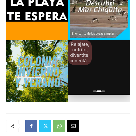
Relajate,
nutrite,
divertite,
conectá...