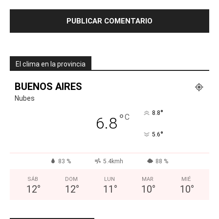
El clima en la provincia
BUENOS AIRES
Nubes
°
8.8
°
C
6.8
°
5.6
83 %
5.4kmh
88 %
SÁB
DOM
LUN
MAR
MIÉ
12
°
12
°
11
°
10
°
10
°