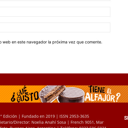
tio web en este navegador la próxima vez que comente.
° Edición | Fundado en 2019 | ISSN 2953-3635
S
ietario/Director: Noelia Anahí Sosa | French 9051, Mar