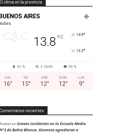
El clima en la provincia
BUENOS AIRES
Nubes
°
14.9
°
C
13.8
°
13.2
92 %
2.1kmh
99 %
JUE
VIE
SÁB
DOM
LUN
16
°
15
°
12
°
12
°
9
°
Comentarios recientes
Graves incidentes en la Escuela Media
Anabel
en
N°3 de Bahía Blanca: Alumnos agredieron a