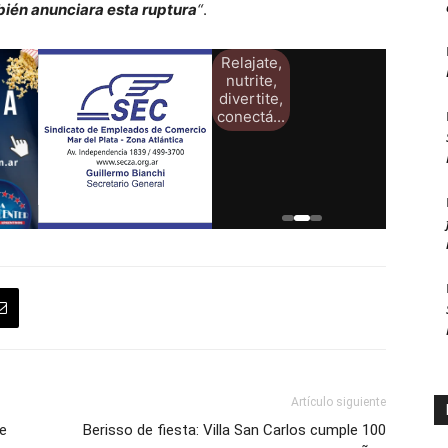
bién anunciara esta ruptura
“
.
Relajate,
nutrite,
divertite,
conectá...
Artículo siguiente
de
Berisso de fiesta: Villa San Carlos cumple 100