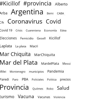
#provincia
#Kicillof
Alberto
Argentina
Arba
CABA
Berni
Coronavirus
Covid
Cfk
Covid 19
Crisis
Cuarentena
Economía
Edea
Elecciones
Kicillof
Femicidio
Gesell
Laplata
Macri
La plata
Mar Chiquita
MarChiquita
Mar del Plata
MardelPlata
Messi
Pandemia
Milei
Montenegro
municipios
PBA
Paredi
precios
Paro
Policiales
Politica
Provincia
Salud
Quilmes
Robo
Vacuna
turismo
Vacunas
Violencia