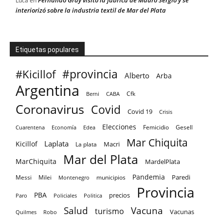
Luca
en
interiorizó sobre la industria textil de Mar del Plata
Etiquetas populares
#provincia
#Kicillof
Alberto
Arba
Argentina
Cfk
CABA
Berni
Coronavirus
Covid
Covid 19
Crisis
Elecciones
Femicidio
Gesell
Cuarentena
Economía
Edea
Mar Chiquita
Laplata
Kicillof
Macri
La plata
Mar del Plata
MarChiquita
MardelPlata
Pandemia
Paredi
Messi
Milei
Montenegro
municipios
Provincia
PBA
precios
Paro
Policiales
Politica
Salud
Vacuna
turismo
Vacunas
Quilmes
Robo