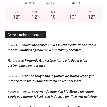
81 %
0.9kmh
0 %
LUN
MAR
MIÉ
JUE
VIE
12
°
12
°
10
°
10
°
12
°
Comentarios recientes
Graves incidentes en la Escuela Media N°3 de Bahía
Anabel
en
Blanca: Alumnos agredieron a directivos y docentes
Fernando Gray estuvo junto a la Federación
Florencia
en
gastronómica bonaerense
Fernando Gray visitó la fábrica de Mauro Sergio y se
Karen
en
interiorizó sobre la industria textil de Mar del Plata
Fernando Gray visitó la fábrica de Mauro
Renzo Fernádnez
en
Sergio y se interiorizó sobre la industria textil de Mar del Plata
Fernando Gray visitó la fábrica de Mauro Sergio y se