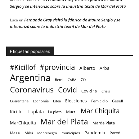
Sergio y se interiorizó sobre la industria textil de Mar del Plata
Fernando Gray visitó la fábrica de Mauro Sergio y se
Luca
en
interiorizó sobre la industria textil de Mar del Plata
Etiquetas populares
#provincia
#Kicillof
Alberto
Arba
Argentina
Cfk
CABA
Berni
Coronavirus
Covid
Covid 19
Crisis
Elecciones
Femicidio
Gesell
Cuarentena
Economía
Edea
Mar Chiquita
Laplata
Kicillof
Macri
La plata
Mar del Plata
MarChiquita
MardelPlata
Pandemia
Paredi
Messi
Milei
Montenegro
municipios