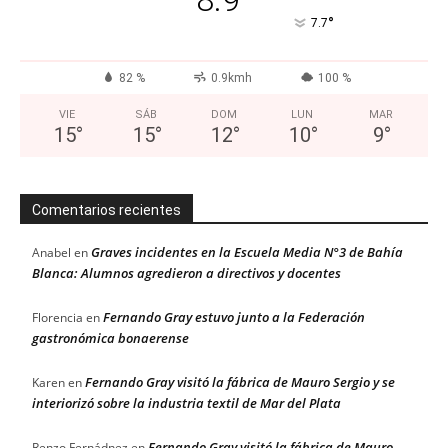
8.9
°
7.7
82 %
0.9kmh
100 %
VIE
SÁB
DOM
LUN
MAR
15
°
15
°
12
°
10
°
9
°
Comentarios recientes
Graves incidentes en la Escuela Media N°3 de Bahía
Anabel
en
Blanca: Alumnos agredieron a directivos y docentes
Fernando Gray estuvo junto a la Federación
Florencia
en
gastronómica bonaerense
Fernando Gray visitó la fábrica de Mauro Sergio y se
Karen
en
interiorizó sobre la industria textil de Mar del Plata
Fernando Gray visitó la fábrica de Mauro
Renzo Fernádnez
en