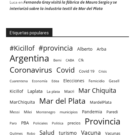
Fernando Gray visitó la fábrica de Mauro Sergio y se
Luca
en
interiorizó sobre la industria textil de Mar del Plata
Etiquetas populares
#provincia
#Kicillof
Alberto
Arba
Argentina
Cfk
CABA
Berni
Coronavirus
Covid
Covid 19
Crisis
Elecciones
Femicidio
Gesell
Cuarentena
Economía
Edea
Mar Chiquita
Laplata
Kicillof
Macri
La plata
Mar del Plata
MarChiquita
MardelPlata
Pandemia
Paredi
Messi
Milei
Montenegro
municipios
Provincia
PBA
precios
Paro
Policiales
Politica
Salud
Vacuna
turismo
Vacunas
Quilmes
Robo