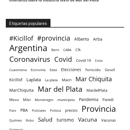
interiorizó sobre la industria textil de Mar del Plata
Etiquetas populares
#provincia
#Kicillof
Alberto
Arba
Argentina
Cfk
CABA
Berni
Coronavirus
Covid
Covid 19
Crisis
Elecciones
Femicidio
Gesell
Cuarentena
Economía
Edea
Mar Chiquita
Laplata
Kicillof
Macri
La plata
Mar del Plata
MarChiquita
MardelPlata
Pandemia
Paredi
Messi
Milei
Montenegro
municipios
Provincia
PBA
precios
Paro
Policiales
Politica
Salud
Vacuna
turismo
Vacunas
Quilmes
Robo
Violencia