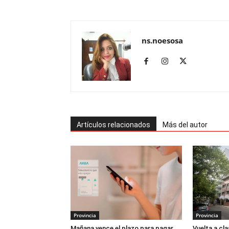
ns.noesosa
Artículos relacionados
Más del autor
Provincia
Provincia
Mañana vence el plazo para pagar
Vuelta a cl