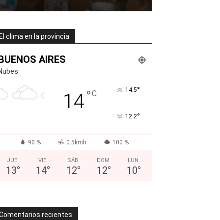
El clima en la provincia
BUENOS AIRES
Nubes
°
14.5
°
C
14
°
12.2
90 %
0.5kmh
100 %
JUE
VIE
SÁB
DOM
LUN
13
°
14
°
12
°
12
°
10
°
Comentarios recientes