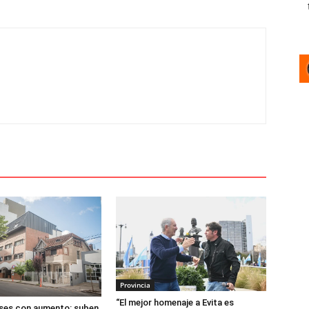
Provincia
“El mejor homenaje a Evita es
ases con aumento: suben