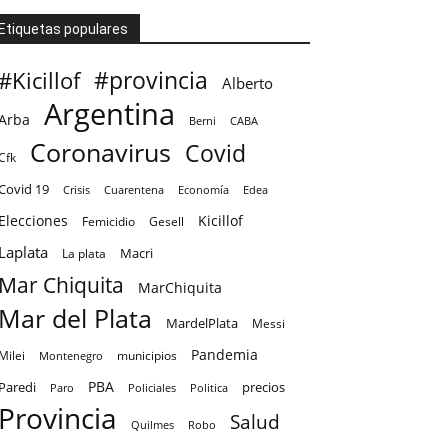
Etiquetas populares
#provincia
#Kicillof
Alberto
Argentina
Arba
CABA
Berni
Coronavirus
Covid
Cfk
Covid 19
Crisis
Cuarentena
Economía
Edea
Elecciones
Kicillof
Femicidio
Gesell
Laplata
Macri
La plata
Mar Chiquita
MarChiquita
Mar del Plata
MardelPlata
Messi
Pandemia
Milei
Montenegro
municipios
PBA
Paredi
precios
Paro
Policiales
Politica
Provincia
Salud
Quilmes
Robo