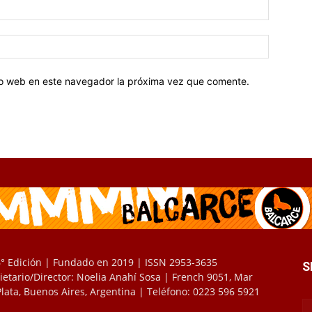
tio web en este navegador la próxima vez que comente.
° Edición | Fundado en 2019 | ISSN 2953-3635
S
ietario/Director: Noelia Anahí Sosa | French 9051, Mar
Plata, Buenos Aires, Argentina | Teléfono: 0223 596 5921