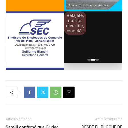
Relajate,
nutrite,
divertite,
conectá...
Artículo anterior
Artículo siguiente
Santilli confirmó que Ciudad
DESDE EL BLOQUE DE