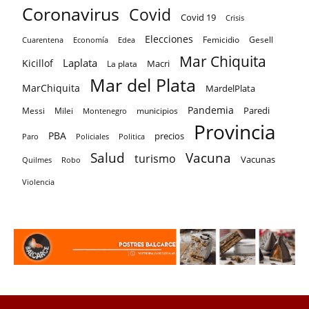
Coronavirus
Covid
Covid 19
Crisis
Elecciones
Femicidio
Gesell
Cuarentena
Economía
Edea
Mar Chiquita
Laplata
Kicillof
Macri
La plata
Mar del Plata
MarChiquita
MardelPlata
Pandemia
Paredi
Messi
Milei
Montenegro
municipios
Provincia
PBA
precios
Paro
Policiales
Politica
Salud
Vacuna
turismo
Vacunas
Quilmes
Robo
Violencia