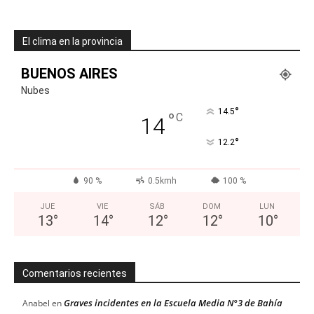
El clima en la provincia
BUENOS AIRES
Nubes
°
14.5
°
C
14
°
12.2
90 %
0.5kmh
100 %
JUE
VIE
SÁB
DOM
LUN
13
°
14
°
12
°
12
°
10
°
Comentarios recientes
Graves incidentes en la Escuela Media N°3 de Bahía
Anabel
en