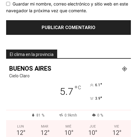
Guardar mi nombre, correo electrónico y sitio web en este
navegador la próxima vez que comente.
El clima en la provincia
BUENOS AIRES
Cielo Claro
°
6.1
°
C
5.7
°
3.9
81 %
0.9kmh
0 %
LUN
MAR
MIÉ
JUE
VIE
12
°
12
°
10
°
10
°
12
°