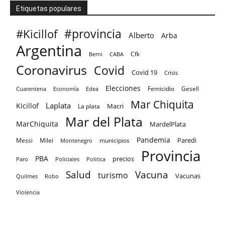
Etiquetas populares
#provincia
#Kicillof
Alberto
Arba
Argentina
Cfk
CABA
Berni
Coronavirus
Covid
Covid 19
Crisis
Elecciones
Femicidio
Gesell
Cuarentena
Economía
Edea
Mar Chiquita
Laplata
Kicillof
Macri
La plata
Mar del Plata
MarChiquita
MardelPlata
Pandemia
Paredi
Messi
Milei
Montenegro
municipios
Provincia
PBA
precios
Paro
Policiales
Politica
Salud
Vacuna
turismo
Vacunas
Quilmes
Robo
Violencia