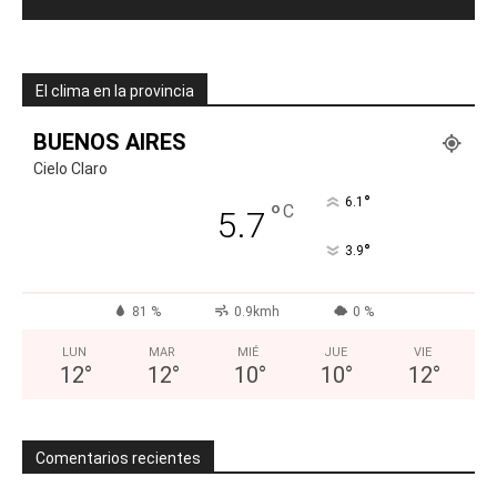
El clima en la provincia
BUENOS AIRES
Cielo Claro
°
6.1
°
C
5.7
°
3.9
81 %
0.9kmh
0 %
LUN
MAR
MIÉ
JUE
VIE
12
°
12
°
10
°
10
°
12
°
Comentarios recientes