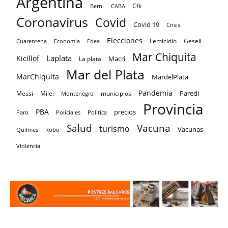
Argentina
Cfk
CABA
Berni
Coronavirus
Covid
Covid 19
Crisis
Elecciones
Femicidio
Gesell
Cuarentena
Economía
Edea
Mar Chiquita
Laplata
Kicillof
Macri
La plata
Mar del Plata
MarChiquita
MardelPlata
Pandemia
Paredi
Messi
Milei
Montenegro
municipios
Provincia
PBA
precios
Paro
Policiales
Politica
Salud
Vacuna
turismo
Vacunas
Quilmes
Robo
Violencia