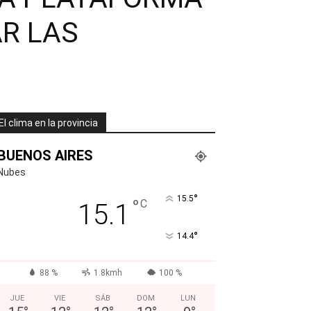
AR LAS
El clima en la provincia
BUENOS AIRES
Nubes
°
15.5
°
C
15.1
°
14.4
88 %
1.8kmh
100 %
JUE
VIE
SÁB
DOM
LUN