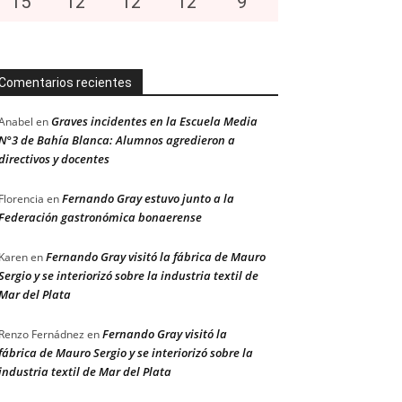
15
°
12
°
12
°
12
°
9
°
Comentarios recientes
Graves incidentes en la Escuela Media
Anabel
en
N°3 de Bahía Blanca: Alumnos agredieron a
directivos y docentes
Fernando Gray estuvo junto a la
Florencia
en
Federación gastronómica bonaerense
Fernando Gray visitó la fábrica de Mauro
Karen
en
Sergio y se interiorizó sobre la industria textil de
Mar del Plata
Fernando Gray visitó la
Renzo Fernádnez
en
fábrica de Mauro Sergio y se interiorizó sobre la
industria textil de Mar del Plata