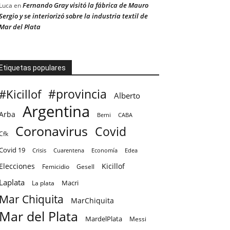
Fernando Gray visitó la fábrica de Mauro
Luca
en
Sergio y se interiorizó sobre la industria textil de
Mar del Plata
Etiquetas populares
#provincia
#Kicillof
Alberto
Argentina
Arba
CABA
Berni
Coronavirus
Covid
Cfk
Covid 19
Crisis
Cuarentena
Economía
Edea
Elecciones
Kicillof
Femicidio
Gesell
Laplata
Macri
La plata
Mar Chiquita
MarChiquita
Mar del Plata
MardelPlata
Messi