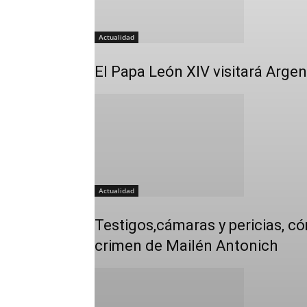
Actualidad
El Papa León XIV visitará Arge
Actualidad
Testigos,cámaras y pericias, có
crimen de Mailén Antonich