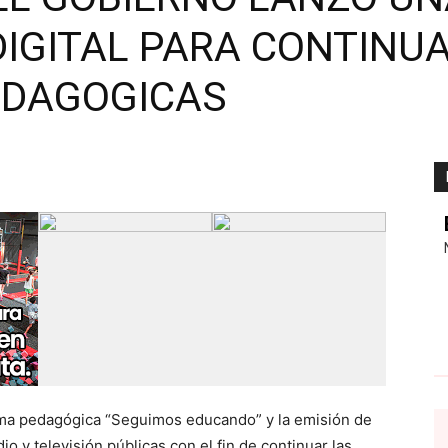
DIGITAL PARA CONTINU
EDAGOGICAS
rma pedagógica “Seguimos educando” y la emisión de
o y televisión públicas con el fin de continuar las