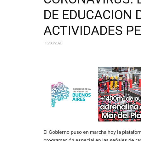
DE EDUCACION 
ACTIVIDADES P
16/03/2020
El Gobierno puso en marcha hoy la platafo
programación especial en las señales de radi