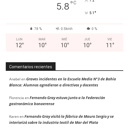
°
7.2
°
C
5.8
°
5.1
78 %
0.5kmh
0 %
LUN
MAR
MIÉ
JUE
VIE
12
°
10
°
10
°
10
°
11
°
Comentarios recientes
Graves incidentes en la Escuela Media N°3 de Bahía
Anabel
en
Blanca: Alumnos agredieron a directivos y docentes
Fernando Gray estuvo junto a la Federación
Florencia
en
gastronómica bonaerense
Fernando Gray visitó la fábrica de Mauro Sergio y se
Karen
en
interiorizó sobre la industria textil de Mar del Plata