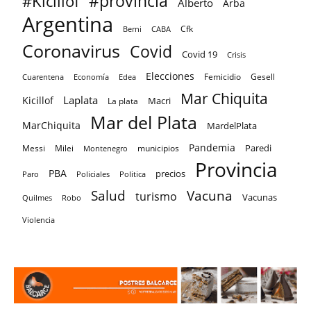
#provincia
#Kicillof
Alberto
Arba
Argentina
Cfk
CABA
Berni
Coronavirus
Covid
Covid 19
Crisis
Elecciones
Femicidio
Gesell
Cuarentena
Economía
Edea
Mar Chiquita
Laplata
Kicillof
Macri
La plata
Mar del Plata
MarChiquita
MardelPlata
Pandemia
Paredi
Messi
Milei
Montenegro
municipios
Provincia
PBA
precios
Paro
Policiales
Politica
Salud
Vacuna
turismo
Vacunas
Quilmes
Robo
Violencia