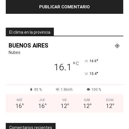
El clima en la provincia
BUENOS AIRES
Nubes
°
16.6
°
C
16.1
°
15.4
85 %
1.8kmh
100 %
MIÉ
JUE
VIE
SÁB
DOM
16
°
16
°
12
°
12
°
12
°
Comentarios recientes