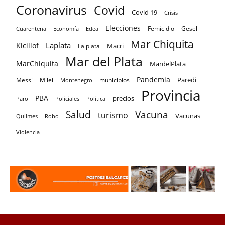
Coronavirus
Covid
Covid 19
Crisis
Elecciones
Femicidio
Gesell
Cuarentena
Economía
Edea
Mar Chiquita
Laplata
Kicillof
Macri
La plata
Mar del Plata
MarChiquita
MardelPlata
Pandemia
Paredi
Messi
Milei
Montenegro
municipios
Provincia
PBA
precios
Paro
Policiales
Politica
Salud
Vacuna
turismo
Vacunas
Quilmes
Robo
Violencia