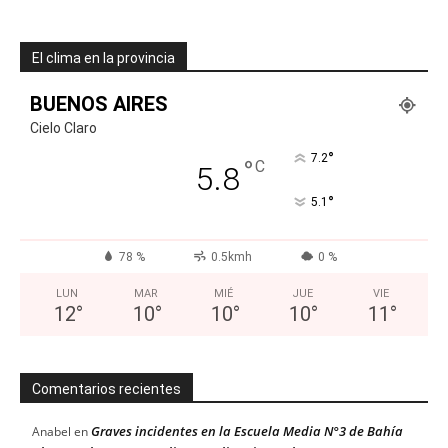
El clima en la provincia
BUENOS AIRES
Cielo Claro
°
7.2
°
C
5.8
°
5.1
78 %
0.5kmh
0 %
LUN
MAR
MIÉ
JUE
VIE
12
°
10
°
10
°
10
°
11
°
Comentarios recientes
Graves incidentes en la Escuela Media N°3 de Bahía
Anabel
en