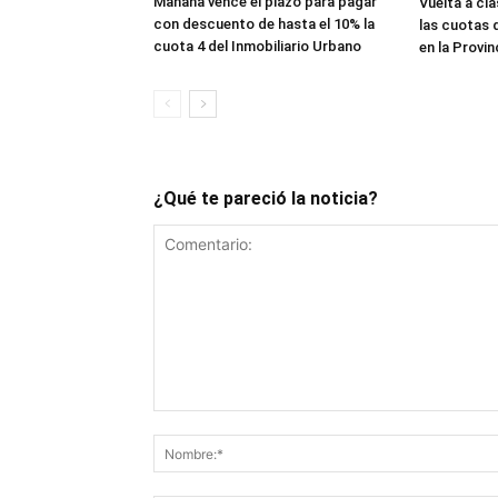
Mañana vence el plazo para pagar
Vuelta a cl
con descuento de hasta el 10% la
las cuotas 
cuota 4 del Inmobiliario Urbano
en la Provin
¿Qué te pareció la noticia?