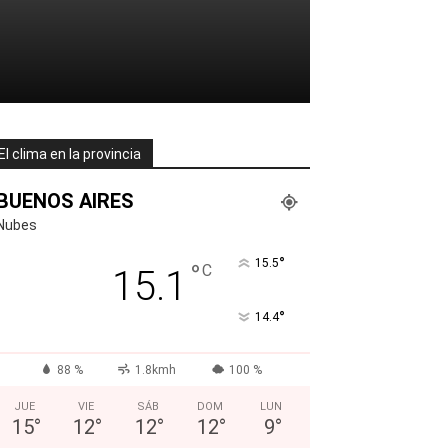
El clima en la provincia
BUENOS AIRES
Nubes
°
15.5
°
C
15.1
°
14.4
88 %
1.8kmh
100 %
JUE
VIE
SÁB
DOM
LUN
15
°
12
°
12
°
12
°
9
°