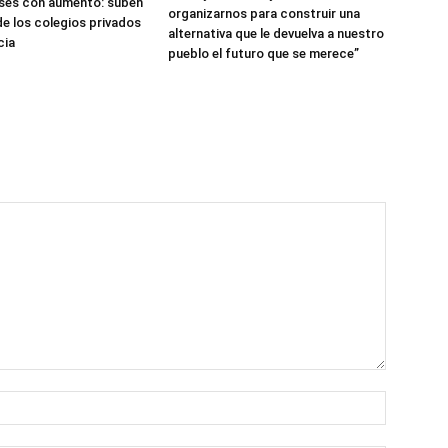
ases con aumento: suben
organizarnos para construir una
de los colegios privados
alternativa que le devuelva a nuestro
cia
pueblo el futuro que se merece”