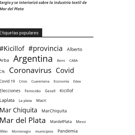
Sergio y se interiorizó sobre la industria textil de
Mar del Plata
Etiquetas populares
#provincia
#Kicillof
Alberto
Argentina
Arba
CABA
Berni
Coronavirus
Covid
Cfk
Covid 19
Crisis
Cuarentena
Economía
Edea
Elecciones
Kicillof
Femicidio
Gesell
Laplata
Macri
La plata
Mar Chiquita
MarChiquita
Mar del Plata
MardelPlata
Messi
Pandemia
Milei
Montenegro
municipios